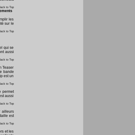
Back to Top
gements
mplir les
té sur le
Back to Top
el qui se
nt aussi
Back to Top
Un Teaser
ne bande
ip est un
Back to Top
e permet
est aussi
Back to Top
 ailleurs
aille est
Back to Top
rs et les