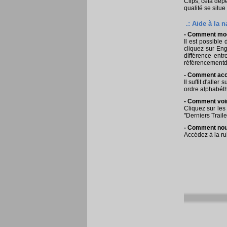
Clips, cela dépe
qualité se situe
.: Aide à la n
- Comment modi
Il est possible 
cliquez sur Eng
différence ent
référencementde
- Comment accé
Il suffit d'alle
ordre alphabéth
- Comment voir
Cliquez sur les
"Derniers Traile
- Comment nou
Accédez à la ru