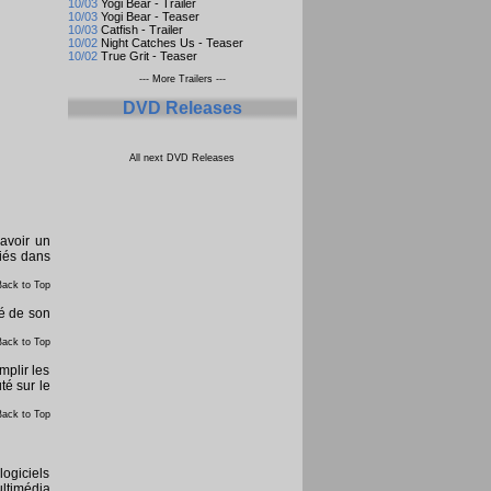
10/03
Yogi Bear - Trailer
10/03
Yogi Bear - Teaser
10/03
Catfish - Trailer
10/02
Night Catches Us - Teaser
10/02
True Grit - Teaser
--- More Trailers ---
DVD Releases
All next DVD Releases
'avoir un
riés dans
Back to Top
té de son
Back to Top
mplir les
té sur le
Back to Top
logiciels
ltimédia