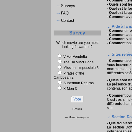
-
Comment télé
-
Quels sont les
Surveys
~~
-
Quel est le f
-
Quel est la q
FAQ
~~
-
Comment avoir
Contact
~~
.: Aide à la n
-
Comment modif
Survey
-
Comment accéd
-
Comment voir
Which movie are you most
-
Comment nous
looking forward to?
.: Sites référ
V For Vendetta
- Comment sont
The Da Vinci Code
Vous trouverez 
Mission : Impossible 3
maximum de site
différentes cat
Pirates of the
Caribbean 2
- Quels sont le
Superman Returns
La présence d'un
contenu, son ac
X-Men 3
- Comment puis-
C'est très simpl
différents champ
site.
Results
.: Section Do
--- More Surveys ---
- Que trouvere
La section Down
indispensables