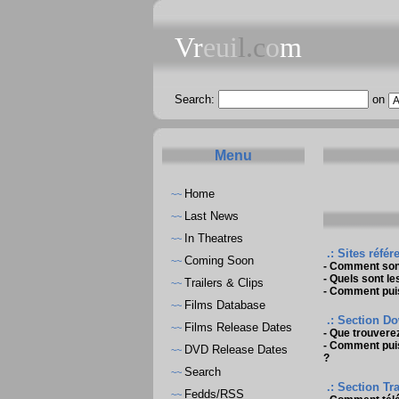
Vr
eui
l.c
o
m
Search:
on
Menu
Home
~~
Last News
~~
In Theatres
~~
.: Sites référ
Coming Soon
~~
-
Comment sont 
-
Quels sont les
Trailers & Clips
~~
-
Comment puis-
Films Database
~~
.: Section Do
Films Release Dates
~~
-
Que trouvere
-
Comment puis-
DVD Release Dates
~~
?
Search
~~
.: Section Trai
Fedds/RSS
~~