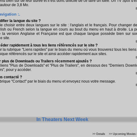
nd bien sur de leur durée et il est donc difficile de ce faire un idée. Un TV Spot d'e
 autour de 3,8 Mo.
avigation :.
fier la langue du site ?
de choisir entre deux langues sur le site : l'anglais et le français. Pour changer d
lish ou French selon la langue en cours au bout du menu en haut à droite. La p
re la version Anglaise et Française est que chaque langue possède bien sur so
 site.
der rapidement à tous les liens référencés sur le site ?
r sur la rubrique "Liens rapides" par le biais du menu où vous trouverez tous les liens 
ique référencés sur le site et ainsi accéder rapidement aux sites.
 plus de Downloads ou Trailers récemment ajoutés ?
 liens "Plus de Downloads" et "Plus de Trailers", en dessous des "Derniers Down
rs", pour y accéder.
s contacté ?
brique "Contact" par le biais du menu et envoyez nous votre message.
In Theaters Next Week
>> Details
>> Upcoming Movies i