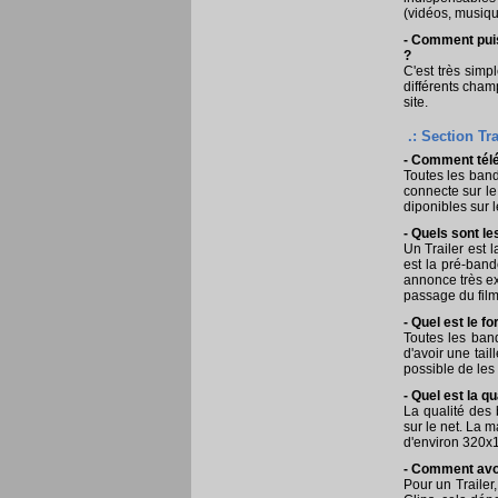
(vidéos, musiqu
- Comment puis
?
C'est très simpl
différents champ
site.
.: Section Trai
- Comment tél
Toutes les band
connecte sur l
diponibles sur 
- Quels sont le
Un Trailer est 
est la pré-ban
annonce très exp
passage du film
- Quel est le 
Toutes les ban
d'avoir une tai
possible de les 
- Quel est la 
La qualité des 
sur le net. La m
d'environ 320x
- Comment avoir
Pour un Trailer