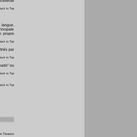
xcellente
Back to Top
e langue,
rincipale
n propre
Back to Top
triés par
Back to Top
loads" ou
Back to Top
Back to Top
n Theaters