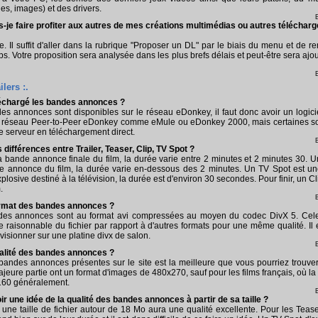
es, images) et des drivers.
-je faire profiter aux autres de mes créations multimédias ou autres téléchar
e. Il suffit d'aller dans la rubrique "Proposer un DL" par le biais du menu et de re
s. Votre proposition sera analysée dans les plus brefs délais et peut-être sera ajou
lers :.
échargé les bandes annonces ?
es annonces sont disponibles sur le réseau eDonkey, il faut donc avoir un logici
e réseau Peer-to-Peer eDonkey comme eMule ou eDonkey 2000, mais certaines so
le serveur en téléchargement direct.
s différences entre Trailer, Teaser, Clip, TV Spot ?
la bande annonce finale du film, la durée varie entre 2 minutes et 2 minutes 30. 
de annonce du film, la durée varie en-dessous des 2 minutes. Un TV Spot est u
losive destiné à la télévision, la durée est d'environ 30 secondes. Pour finir, un Cl
.
format des bandes annonces ?
des annonces sont au format avi compressées au moyen du codec DivX 5. Cel
lle raisonnable du fichier par rapport à d'autres formats pour une même qualité. Il 
visionner sur une platine divx de salon.
qualité des bandes annonces ?
bandes annonces présentes sur le site est la meilleure que vous pourriez trouver
ajeure partie ont un format d'images de 480x270, sauf pour les films français, où la t
160 généralement.
 une idée de la qualité des bandes annonces à partir de sa taille ?
, une taille de fichier autour de 18 Mo aura une qualité excellente. Pour les Tease