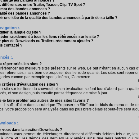
chargé les bandes annonces ?
 différences entre Trailer, Teaser, Clip, TV Spot ?
ormat des bandes annonces ?
ualité des bandes annonces ?
 une idée de la qualité des bandes annonces à partir de sa taille ?
avigation :.
ier la langue du site ?
er rapidement à tous les liens référencés sur le site ?
 plus de Downloads ou Trailers récemment ajoutés ?
 contacté ?
encés :.
 répertoriés les sites ?
référencer les meilleurs sites présents sur le web. Le but n'étant en aucun cas d
s référencés, mais bien de proposer des liens de qualité. Les sites sont réperto
égories comme par exemple sport, cinéma, iCommerce...
s critères d'évaluation des sites ?
 site sur les liens du chevreuil et son évaluation se font tout d'abord par la quali
cès, et son design, puis ensuite par sa fréquence de mise à jour.
je faire profiter aux autres de mes sites favoris ?
e. Il suffit d'aller dans la rubrique "Proposer un Site" par le biais du menu et de re
s. Votre proposition sera analysée dans les plus brefs délais et peut-être sera ajou
wnloads :.
z-vous dans la section Downloads ?
loads vous permet de télécharger directement différents fichiers tels que, les 
 à votre PC, les démos des derniers jeux vidéos ainsi que leurs patchs, du mu