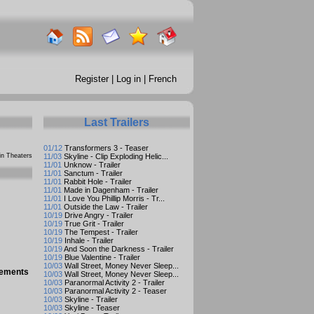
Register
|
Log in
|
French
Last Trailers
01/12
Transformers 3 - Teaser
n Theaters
11/03
Skyline - Clip Exploding Helic...
11/01
Unknow - Trailer
11/01
Sanctum - Trailer
11/01
Rabbit Hole - Trailer
11/01
Made in Dagenham - Trailer
11/01
I Love You Phillip Morris - Tr...
11/01
Outside the Law - Trailer
10/19
Drive Angry - Trailer
10/19
True Grit - Trailer
10/19
The Tempest - Trailer
10/19
Inhale - Trailer
10/19
And Soon the Darkness - Trailer
10/19
Blue Valentine - Trailer
10/03
Wall Street, Money Never Sleep...
gements
10/03
Wall Street, Money Never Sleep...
10/03
Paranormal Activity 2 - Trailer
10/03
Paranormal Activity 2 - Teaser
10/03
Skyline - Trailer
10/03
Skyline - Teaser