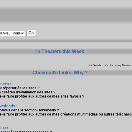
In Theaters this Week
>> Details
>> Upcoming Movies i
Chevreuil's Links, Why ?
encés :.
répertoriés les sites ?
 critères d'évaluation des sites ?
je faire profiter aux autres de mes sites favoris ?
wnloads :.
z-vous dans la section Downloads ?
je faire profiter aux autres de mes créations multimédias ou autres téléchar
lers :.