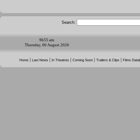
Search:
9h
55 am
Thursday, 06 August 2026
|
|
|
|
|
Home
Last News
In Theatres
Coming Soon
Trailers & Clips
Films Data