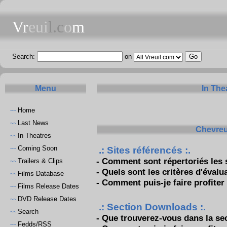
Vr
eui
l.c
o
m
Search:
on
Menu
In The
Home
~~
Last News
~~
Chevreu
In Theatres
~~
Coming Soon
.: Sites référencés :.
~~
-
Comment sont répertoriés les 
Trailers & Clips
~~
-
Quels sont les critères d'évalu
Films Database
~~
-
Comment puis-je faire profiter
Films Release Dates
~~
DVD Release Dates
~~
.: Section Downloads :.
Search
~~
-
Que trouverez-vous dans la se
Fedds/RSS
~~