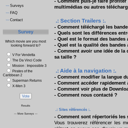
-
Comment puis-je faire profiter
Surveys
~~
multimédias ou autres téléchar
FAQ
~~
Contact
.: Section Trailers :.
~~
-
Comment téléchargé les bande
Survey
-
Quels sont les différences entre
-
Quel est le format des bandes
Which movie are you most
-
Quel est la qualité des bandes
looking forward to?
-
Comment avoir une idée de la 
V For Vendetta
sa taille ?
The Da Vinci Code
Mission : Impossible 3
.: Aide à la navigation :.
Pirates of the
Caribbean 2
-
Comment modifier la langue du
Superman Returns
-
Comment accéder rapidement à t
X-Men 3
-
Comment voir plus de Downloa
-
Comment nous contacté ?
Results
.: Sites référencés :.
--- More Surveys ---
- Comment sont répertoriés les 
Vous trouverez référencer les me